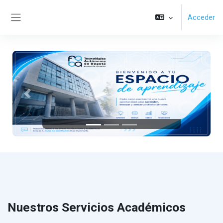
Saltar al contenido principal
Acceder
Panel lateral
Anterior
Siguient
Nuestros Servicios Académicos